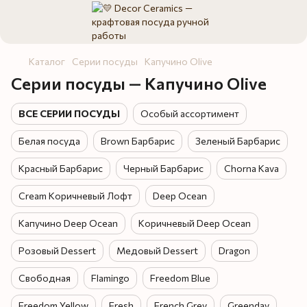
Каталог
Серии посуды
Капучино Olive
Серии посуды — Капучино Olive
ВСЕ СЕРИИ ПОСУДЫ
Особый ассортимент
Белая посуда
Brown Барбарис
Зеленый Барбарис
Красный Барбарис
Черный Барбарис
Chorna Kava
Cream Коричневый Лофт
Deep Ocean
Капучино Deep Ocean
Коричневый Deep Ocean
Розовый Dessert
Медовый Dessert
Dragon
Свободная
Flamingo
Freedom Blue
Freedom Yellow
Fresh
French Grey
Greenday