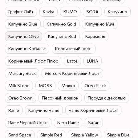
Графит Лайт
Kazka
KUMO
SORA
Капучино
Капучино Blue
Капучино Gold
Капучино JAM
Капучино Olive
Капучино Red
Карамель
Капучино Кобальт
Коричневый лофт
Коричневый Лофт Плюс
Latte
LÚNA
Mercury Black
Mercury Коричневый Лофт
Milk Stone
MOSS
Мокко
Oreo Black
Oreo Brown
Песочный дракон
Посуда с деколью
Rame
Капучино Rame
Rame Коричневый Лофт
Rame Черный Лофт
Nero Rame
Safari
Sand Space
Simple Red
Simple Yellow
Simple Blue