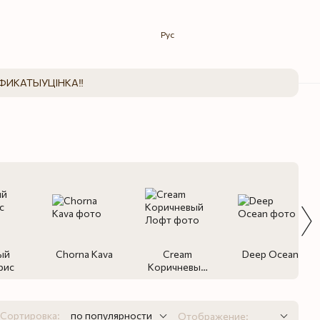
Рус
ФИКАТЫ
УЦІНКА‼️
ый
Chorna Kava
Cream
Deep Ocean
рис
Коричневый
Лофт
Сортировка:
по популярности
Отображение: