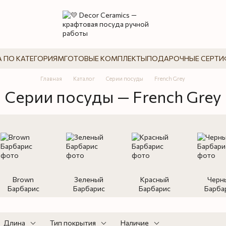
 ПО КАТЕГОРИЯМ
ГОТОВЫЕ КОМПЛЕКТЫ
ПОДАРОЧНЫЕ СЕРТИ
Главная
Каталог
Серии посуды
French Grey
Серии посуды — French Grey
Brown
Зеленый
Красный
Черн
Барбарис
Барбарис
Барбарис
Барба
Длина
Тип покрытия
Наличие