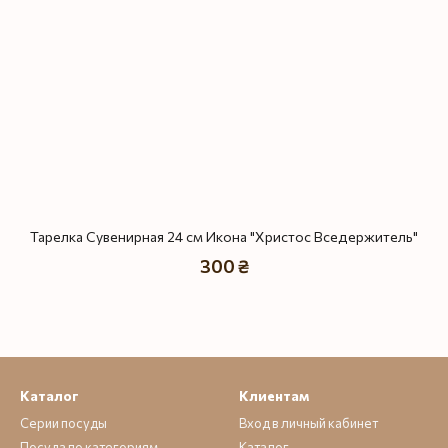
Тарелка Сувенирная 24 см Икона "Христос Вседержитель"
300 ₴
Каталог
Клиентам
Серии посуды
Вход в личный кабинет
Посуда по категориям
Каталог