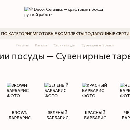
 ПО КАТЕГОРИЯМ
ГОТОВЫЕ КОМПЛЕКТЫ
ПОДАРОЧНЫЕ СЕРТ
Главная
Каталог
Серии посуды
Сувенирные тарелки
ии посуды — Сувенирные тар
BROWN
ЗЕЛЕНЫЙ
КРАСНЫЙ
ЧЕ
БАРБАРИС
БАРБАРИС
БАРБАРИС
БА