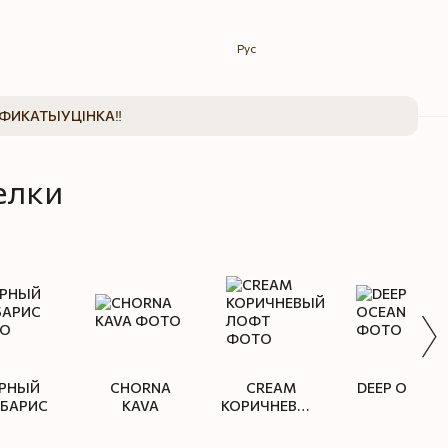
Рус
ИФИКАТЫ
УЦІНКА‼️
елки
РНЫЙ
CHORNA
CREAM
DEEP OCEAN
РБАРИС
KAVA
КОРИЧНЕВЫЙ
ЛОФТ