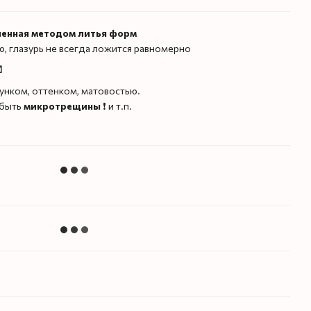
ленная методом литья форм
ую, глазурь не всегда ложится равномерно
️
унком, оттенком, матовостью.
 быть
микротрещины
❗️ и т.п.