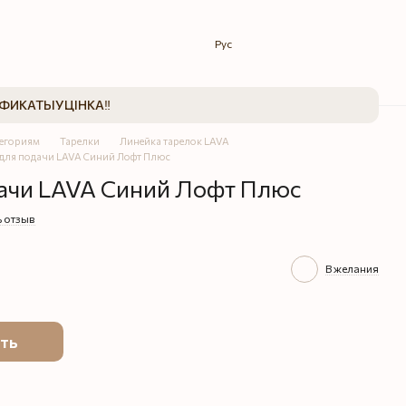
Рус
ИФИКАТЫ
УЦІНКА‼️
тегориям
Тарелки
Линейка тарелок LAVA
 для подачи LAVA Синий Лофт Плюс
дачи LAVA Синий Лофт Плюс
 отзыв
В желания
ть