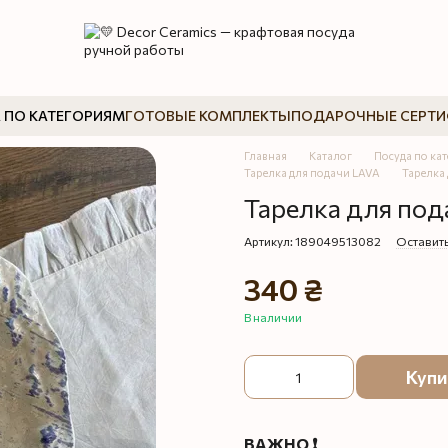
 ПО КАТЕГОРИЯМ
ГОТОВЫЕ КОМПЛЕКТЫ
ПОДАРОЧНЫЕ СЕРТ
Главная
Каталог
Посуда по ка
Тарелка для подачи LAVA
Тарелка
Тарелка для по
Артикул: 189049513082
Оставить
340 ₴
В наличии
Купи
ВАЖНО ❗️