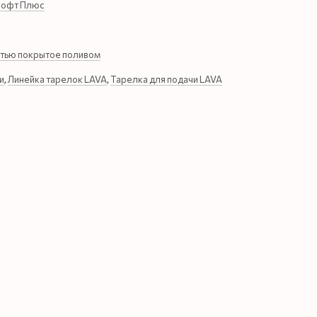
Лофт Плюс
тью покрытое поливом
и
,
Линейка тарелок LAVA
,
Тарелка для подачи LAVA