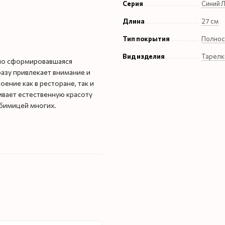
Серия
Синий 
Длина
27 см
Тип покрытия
Полнос
Вид изделия
Тарелк
нно сформировавшаяся
разу привлекает внимание и
ение как в ресторане, так и
ивает естественную красоту
юбимицей многих.