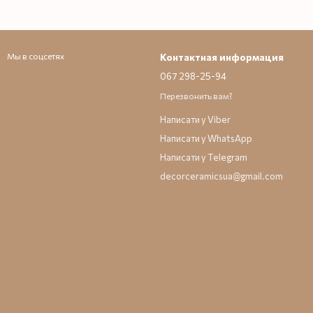
Мы в соцсетях
Контактная информация
067 298-25-94
Перезвонить вам?
Написати у Viber
Написати у WhatsApp
Написати у Telegram
decorceramicsua@gmail.com