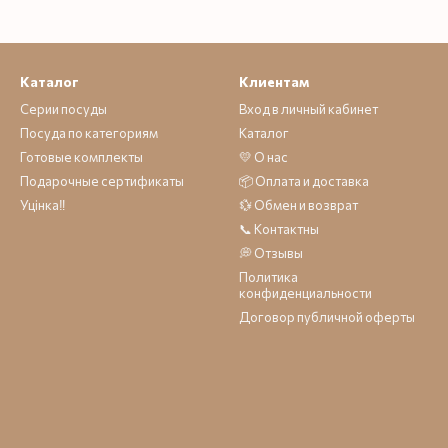
Каталог
Клиентам
Серии посуды
Вход в личный кабинет
Посуда по категориям
Каталог
Готовые комплекты
💛 О нас
Подарочные сертификаты
📦 Оплата и доставка
Уцінка‼️
💱 Обмен и возврат
📞 Контактны
💭 Отзывы
Политика
конфиденциальности
Договор публичной оферты