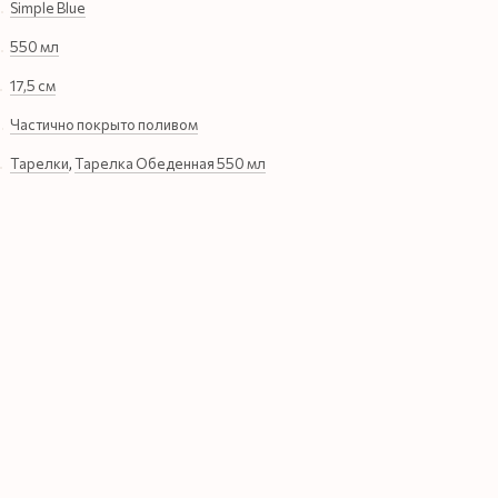
Simple Blue
550 мл
17,5 см
Частично покрыто поливом
Тарелки
,
Тарелка Обеденная 550 мл