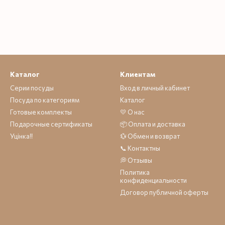
Каталог
Клиентам
Серии посуды
Вход в личный кабинет
Посуда по категориям
Каталог
Готовые комплекты
💛 О нас
Подарочные сертификаты
📦 Оплата и доставка
Уцінка‼️
💱 Обмен и возврат
📞 Контактны
💭 Отзывы
Политика
конфиденциальности
Договор публичной оферты