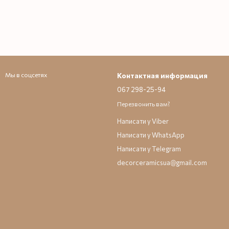
Мы в соцсетях
Контактная информация
067 298-25-94
Перезвонить вам?
Написати у Viber
Написати у WhatsApp
Написати у Telegram
decorceramicsua@gmail.com