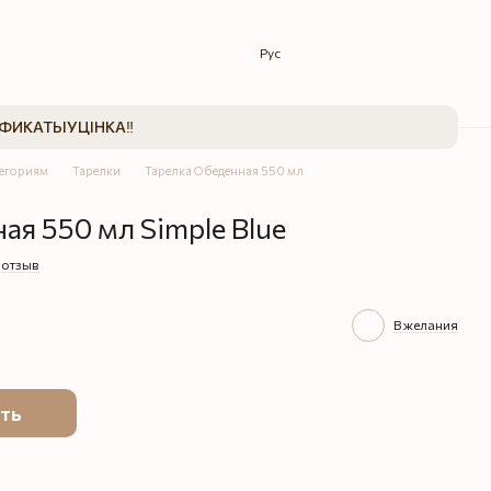
Рус
ИФИКАТЫ
УЦІНКА‼️
тегориям
Тарелки
Тарелка Обеденная 550 мл
ая 550 мл Simple Blue
 отзыв
В желания
ть