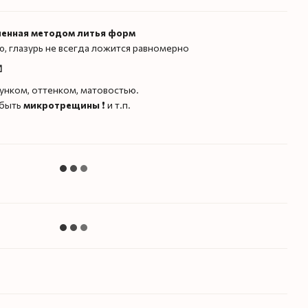
ленная методом литья форм
ую, глазурь не всегда ложится равномерно
️
унком, оттенком, матовостью.
 быть
микротрещины
❗️ и т.п.