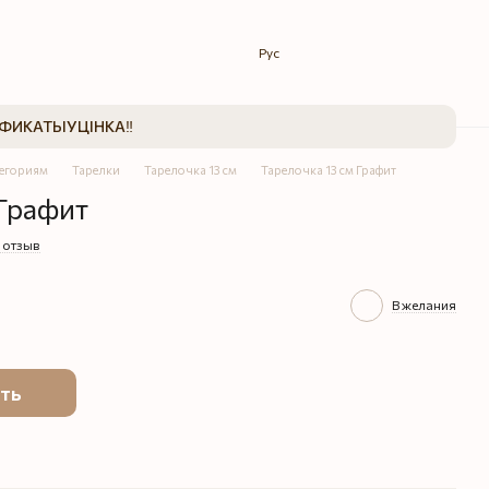
Рус
ИФИКАТЫ
УЦІНКА‼️
тегориям
Тарелки
Тарелочка 13 см
Тарелочка 13 см Графит
 Графит
 отзыв
В желания
ть