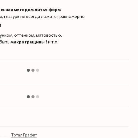
ленная методом литья форм
ую, глазурь не всегда ложится равномерно
️
унком, оттенком, матовостью.
 быть
микротрещины
❗️ и т.п.
Тотал Графит