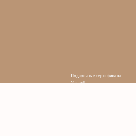
Подарочные сертификаты
Уцінка‼️
📞 Контактны
💭 Отзывы
Политика конфиденциальности
Договор публичной оферты