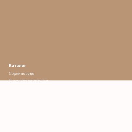
Каталог
Серии посуды
Посуда по категориям
Готовые комплекты
Клиентам
Вход в личный кабинет
Каталог
💛 О нас
📦 Оплата и доставка
💱 Обмен и возврат